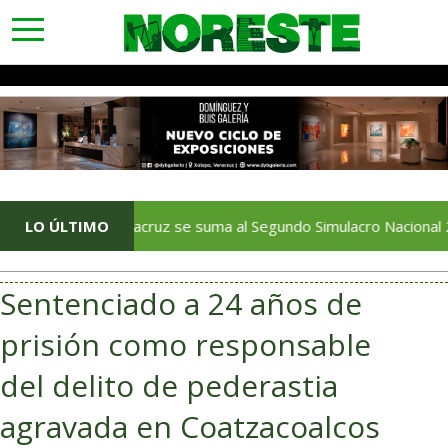
toggle
navigation
LO ÚLTIMO
Veracruz se suma al Segundo Simulacro Nacional 2026; invita
Sentenciado a 24 años de
prisión como responsable
del delito de pederastia
agravada en Coatzacoalcos