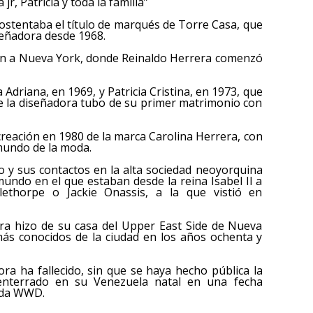
r, Patricia y toda la familia”
ostentaba el título de marqués de Torre Casa, que
señadora desde 1968.
on a Nueva York, donde Reinaldo Herrera comenzó
Adriana, en 1969, y Patricia Cristina, en 1973, que
ue la diseñadora tubo de su primer matrimonio con
creación en 1980 de la marca Carolina Herrera, con
 mundo de la moda.
 y sus contactos en la alta sociedad neoyorquina
undo en el que estaban desde la reina Isabel II a
ethorpe o Jackie Onassis, a la que vistió en
era hizo de su casa del Upper East Side de Nueva
ás conocidos de la ciudad en los años ochenta y
ra ha fallecido, sin que se haya hecho pública la
 enterrado en su Venezuela natal en una fecha
moda WWD.