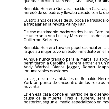
querida Carolina, Mercedes, Ana Luisa, Carolina j
Reinaldo Herrera Guevara, nacido en Caracas, 
heredó de su padre, y llevaba casado con la di
Cuatro años después de su boda se trasladar
a trabajar en la revista Vainty Fair.
De ese matrimonio nacieron dos hijas, Carolina 
se unieron a Ana Luisa y Mercedes, las dos q
Guillermo Behrens.
Reinaldo Herrera tuvo un papel esencial en la 
la que su mujer tuvo un éxito inmediato en el
Aunque nunca trabajó para la marca, su apoyo
permitieron a Carolina Herrera entrar en un m
Andy Warhol, Bianca Jagger, Robert Mappl
innumerables ocasiones.
La larga lista de amistades de Reinaldo Herr
York un punto de encuentro de los rostros m
noventa.
Es en esa casa donde el marido de la diseñado
causa de la muerte. Tras el funeral, será
posterior, según el medio especializado en 