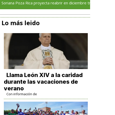
oza Rica proyecta reabrir en diciembre tras avance del 70 % en s
Lo más leido
Llama León XIV a la caridad
durante las vacaciones de
verano
Con información de