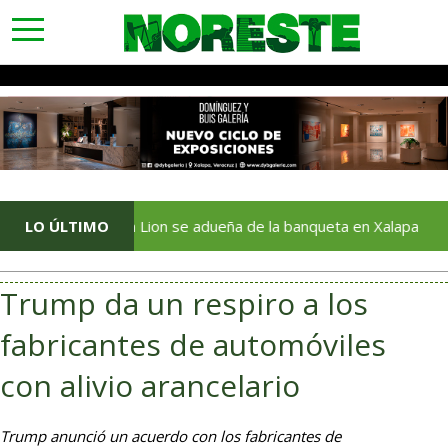
toggle
navigation
 Golden Lion se adueña de la banqueta en Xalapa
LO ÚLTIMO
Cali
Trump da un respiro a los
fabricantes de automóviles
con alivio arancelario
Trump anunció un acuerdo con los fabricantes de