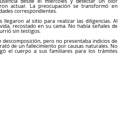
usencia desde el miércoles y detectar un olor
eron actuar. La preocupación se transformó en
idades correspondientes.
 llegaron al sitio para realizar las diligencias. Al
n vida, recostado en su cama. No había señales de
urrió sin testigos.
e descomposición, pero no presentaba indicios de
rató de un fallecimiento por causas naturales. No
egó el cuerpo a sus familiares para los trámites