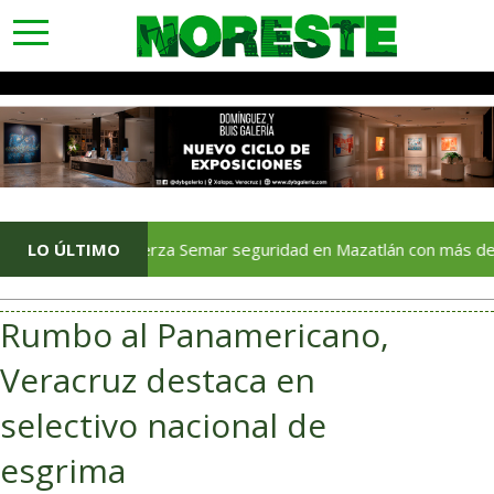
toggle
navigation
LO ÚLTIMO
Refuerza Semar seguridad en Mazatlán con más de mil 700 
Rumbo al Panamericano,
Veracruz destaca en
selectivo nacional de
esgrima