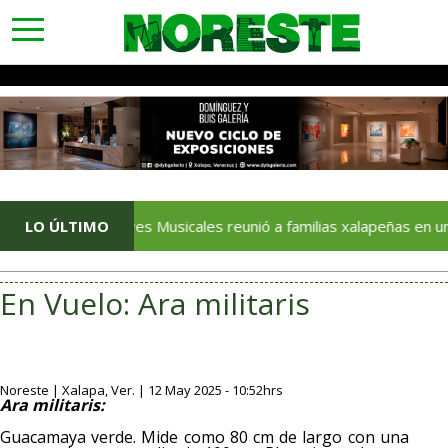
toggle
navigation
LO ÚLTIMO
Jueves Musicales reunió a familias xalapeñas en una noche de
En Vuelo: Ara militaris
Noreste | Xalapa, Ver. | 12 May 2025 - 10:52hrs
Ara militaris:
Guacamaya verde. Mide como 80 cm de largo con una