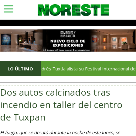
toggle
navigation
LO ÚLTIMO
San Andrés Tuxtla alista su Festival Internacional de Globos 
Dos autos calcinados tras
incendio en taller del centro
de Tuxpan
El fuego, que se desató durante la noche de este lunes, se