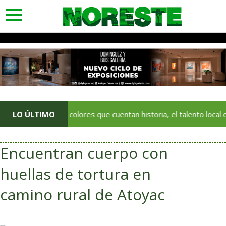
toggle
navigation
LO ÚLTIMO
Con colores que cuentan historia, el talento local deja huel
Encuentran cuerpo con
huellas de tortura en
camino rural de Atoyac