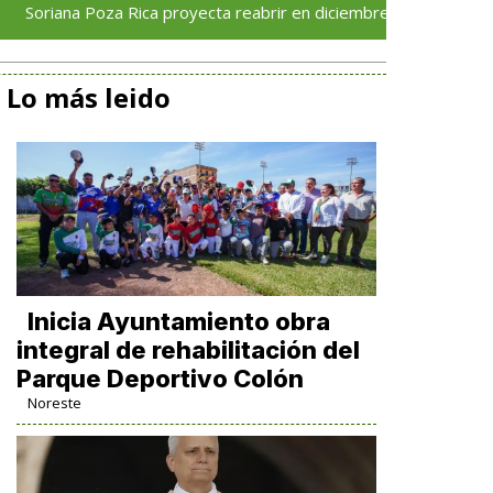
 Poza Rica proyecta reabrir en diciembre tras avance del 70 % en
Lo más leido
Inicia Ayuntamiento obra
integral de rehabilitación del
Parque Deportivo Colón
Noreste