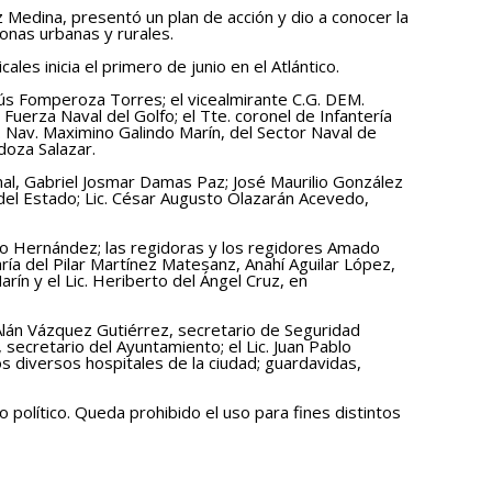
ez Medina, presentó un plan de acción y dio a conocer la
onas urbanas y rurales.
es inicia el primero de junio en el Atlántico.
sús Fomperoza Torres; el vicealmirante C.G. DEM.
erza Naval del Golfo; el Tte. coronel de Infantería
p. Nav. Maximino Galindo Marín, del Sector Naval de
doza Salazar.
onal, Gabriel Josmar Damas Paz; José Maurilio González
del Estado; Lic. César Augusto Olazarán Acevedo,
iago Hernández; las regidoras y los regidores Amado
ría del Pilar Martínez Matesanz, Anahí Aguilar López,
n y el Lic. Heriberto del Ángel Cruz, en
 Alán Vázquez Gutiérrez, secretario de Seguridad
 secretario del Ayuntamiento; el Lic. Juan Pablo
os diversos hospitales de la ciudad; guardavidas,
o político. Queda prohibido el uso para fines distintos