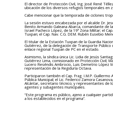
El director de Protección Civil, Ing. José René Téll
ubicación de los diversos refugios temporales en z
Cabe mencionar que la temporada de ciclones tropical
La sesión estuvo encabezada por el alcalde Dr. Je
Benito Armando Galeana Abarca, comandante de la Fu
Israel Pacheco López, de la 19ª Zona Militar; el Ca
Tuxpan; el Cap. Nav. C.G. DEM. Rubén Eusebio Men
El titular de la Estación Tuxpan de la Guardia Naci
Gutiérrez, de la delegación de Transporte Público 
enlace regional Tuxpan de PC en el estado.
Asimismo, la síndica única Lic. Lidia de Jesús Sant
Gutiérrez Lima, comisionado en Protección Civil; Ma
Lucero Reséndis Ambrocio, Luis Demetrio López Marí
representación de la Regiduría Octava.
Participaron también el Cap. Frag. I.M.P. Guillermo
Pública Municipal; el Lic. Federico Zamora Casanova,
Alcántar, secretario técnico; y representantes de l
agentes y subagentes municipales.
“Este programa es público, ajeno a cualquier partid
a los establecidos en el programa”.