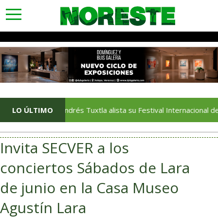
toggle
navigation
LO ÚLTIMO
San Andrés Tuxtla alista su Festival Internacional de Globo
Invita SECVER a los
conciertos Sábados de Lara
de junio en la Casa Museo
Agustín Lara