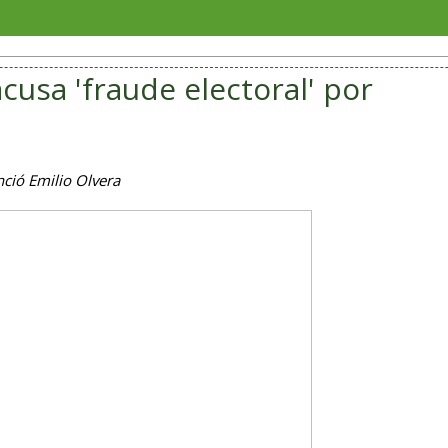
Soriana
usa 'fraude electoral' por
enció Emilio Olvera