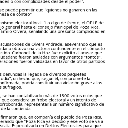
dades o con complicidades desde el poder".
se puede permitir que "quienes no ganaron en las
mesa de conteo".
anismo electoral local. "Lo digo de frente, el OPLE de
o general hasta el consejo municipal de Poza Rica,
Emilio Olvera, señalando una presunta complicidad en
as acusaciones de Olvera Andrade, aseverando que es
dadano obtuvo una victoria contundente en el cómputo
tido. Carbonell de la Hoz fue explícito al acusar que
Ciudadano fueron anuladas con argumentos "tontos",
raciones fueron validadas en favor de otros partidos
as denuncias la llegada de diversos paquetes
stodia", un hecho que, según él, compromete la
onfirmada, podría constituir una violación grave a los
s sufragios.
, se han contabilizado más de 1300 votos nulos que
 que considera un "robo electoral y un intento de
 corroborada, representaría un número significativo de
 de la contienda.
afirmaron que, en compañía del pueblo de Poza Rica,
eiterando que "Poza Rica ya decidió y ese voto se va a
iscalía Especializada en Delitos Electorales para que