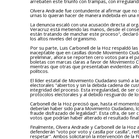
arrebaten este triunfo con trampas, con irregulari
Olvera Andrade fue contundente al afirmar que no 
urnas lo quieran hacer de manera indebida en una 
La denuncia escaló con una acusación directa al org
Veracruz está metiendo las manos, desde el consej
están tratando de manchar este proceso", declaró 
los altos niveles del organismo.
Por su parte, Luis Carbonell de la Hoz respaldó l
inaceptable que en casillas donde Movimiento Ciu
preliminar, ahora se reporten cero votos para el par
boletas con marcas claras a favor de Movimiento 
mientras que otras que presentaban evidentes alte
políticos.
El líder estatal de Movimiento Ciudadano sumó a l
electorales "abiertos y sin la debida cadena de cu
integridad del proceso. Esta irregularidad, de ser c
protocolos electorales y al debido resguardo de lo
Carbonell de la Hoz precisó que, hasta el momento
deberían haber sido para Movimiento Ciudadano, lo
fraude disfrazado de legalidad". Esta cifra, de ser
votos que podrían haber alterado el resultado final
Finalmente, Olvera Andrade y Carbonell de la Hoz 
defenderán "voto por voto y casilla por casilla", r
respetar". Ambos solicitaron la intervención de la F