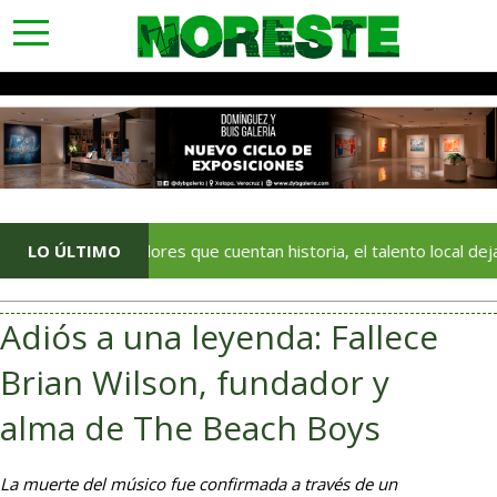
toggle
navigation
Con colores que cuentan historia, el talento local deja huella en e
LO ÚLTIMO
Adiós a una leyenda: Fallece
Brian Wilson, fundador y
alma de The Beach Boys
La muerte del músico fue confirmada a través de un