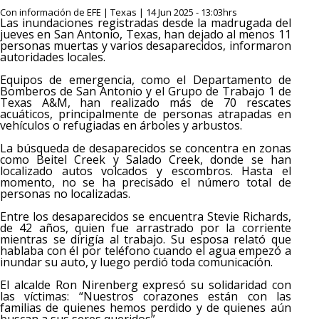
Con información de EFE | Texas | 14 Jun 2025 - 13:03hrs
Las inundaciones registradas desde la madrugada del
jueves en San Antonio, Texas, han dejado al menos 11
personas muertas y varios desaparecidos, informaron
autoridades locales.
Equipos de emergencia, como el Departamento de
Bomberos de San Antonio y el Grupo de Trabajo 1 de
Texas A&M, han realizado más de 70 rescates
acuáticos, principalmente de personas atrapadas en
vehículos o refugiadas en árboles y arbustos.
La búsqueda de desaparecidos se concentra en zonas
como Beitel Creek y Salado Creek, donde se han
localizado autos volcados y escombros. Hasta el
momento, no se ha precisado el número total de
personas no localizadas.
Entre los desaparecidos se encuentra Stevie Richards,
de 42 años, quien fue arrastrado por la corriente
mientras se dirigía al trabajo. Su esposa relató que
hablaba con él por teléfono cuando el agua empezó a
inundar su auto, y luego perdió toda comunicación.
El alcalde Ron Nirenberg expresó su solidaridad con
las víctimas: “Nuestros corazones están con las
familias de quienes hemos perdido y de quienes aún
buscan a sus seres queridos”.