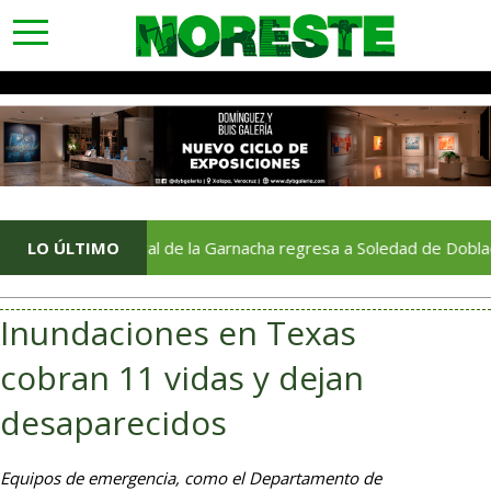
toggle
navigation
LO ÚLTIMO
Festival de la Garnacha regresa a Soledad de Doblado tras 
Inundaciones en Texas
cobran 11 vidas y dejan
desaparecidos
Equipos de emergencia, como el Departamento de