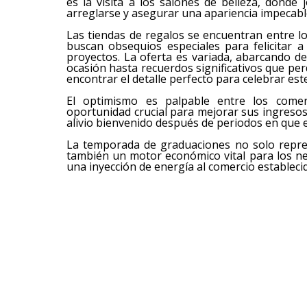
es la visita a los salones de belleza, dond
arreglarse y asegurar una apariencia impecable
Las tiendas de regalos se encuentran entre l
buscan obsequios especiales para felicitar 
proyectos. La oferta es variada, abarcando 
ocasión hasta recuerdos significativos que per
encontrar el detalle perfecto para celebrar es
El optimismo es palpable entre los come
oportunidad crucial para mejorar sus ingresos,
alivio bienvenido después de periodos en que 
La temporada de graduaciones no solo repres
también un motor económico vital para los neg
una inyección de energía al comercio establecid