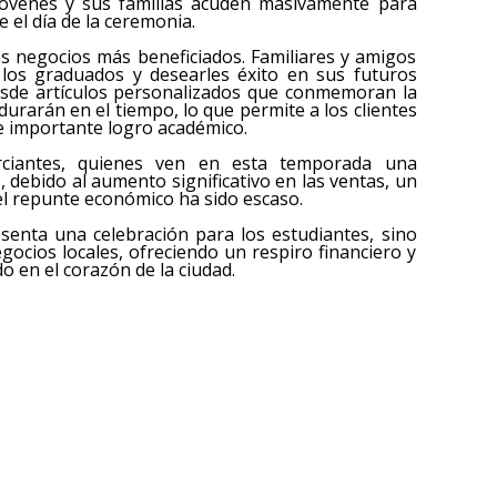
e jóvenes y sus familias acuden masivamente para
 el día de la ceremonia.
os negocios más beneficiados. Familiares y amigos
a los graduados y desearles éxito en sus futuros
desde artículos personalizados que conmemoran la
durarán en el tiempo, lo que permite a los clientes
te importante logro académico.
rciantes, quienes ven en esta temporada una
 debido al aumento significativo en las ventas, un
el repunte económico ha sido escaso.
enta una celebración para los estudiantes, sino
ocios locales, ofreciendo un respiro financiero y
o en el corazón de la ciudad.