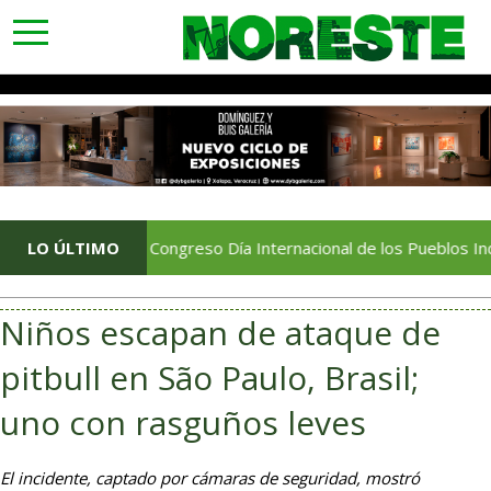
toggle
navigation
Conmemora Congreso Día Internacional de los Pueblos Indígenas
LO ÚLTIMO
Niños escapan de ataque de
pitbull en São Paulo, Brasil;
uno con rasguños leves
El incidente, captado por cámaras de seguridad, mostró