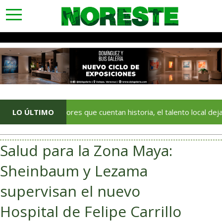
toggle
navigation
Con colores que cuentan historia, el talento local deja huella en e
LO ÚLTIMO
Salud para la Zona Maya:
Sheinbaum y Lezama
supervisan el nuevo
Hospital de Felipe Carrillo