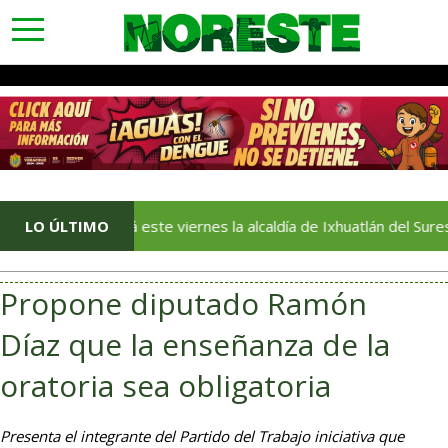
toggle
navigation
uiz asumirá este viernes la alcaldía de Ixhuatlán del Sureste
LO ÚLTIMO
Propone diputado Ramón
Díaz que la enseñanza de la
oratoria sea obligatoria
Presenta el integrante del Partido del Trabajo iniciativa que