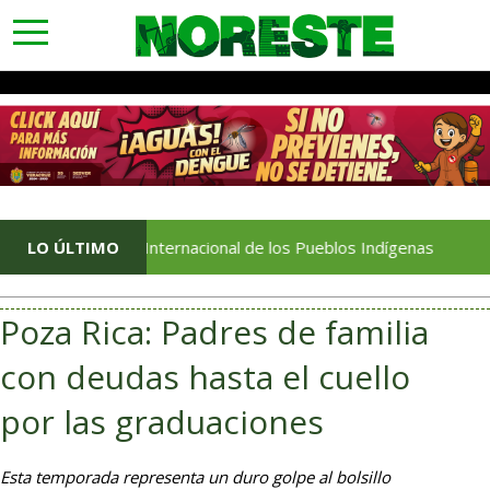
toggle
navigation
so Día Internacional de los Pueblos Indígenas
LO ÚLTIMO
Apru
Poza Rica: Padres de familia
con deudas hasta el cuello
por las graduaciones
Esta temporada representa un duro golpe al bolsillo