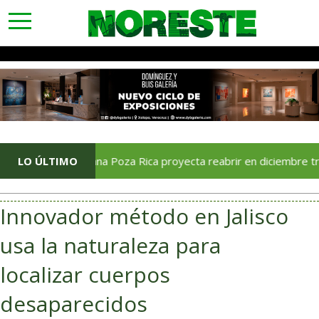
toggle
navigation
LO ÚLTIMO
Soriana Poza Rica proyecta reabrir en diciembre tras avance 
Innovador método en Jalisco
usa la naturaleza para
localizar cuerpos
desaparecidos