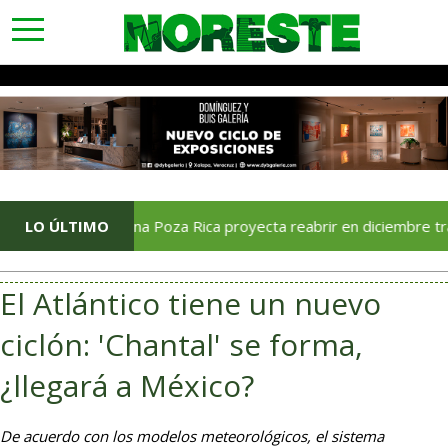
toggle
navigation
LO ÚLTIMO
Soriana Poza Rica proyecta reabrir en diciembre tras avance
El Atlántico tiene un nuevo
ciclón: 'Chantal' se forma,
¿llegará a México?
De acuerdo con los modelos meteorológicos, el sistema