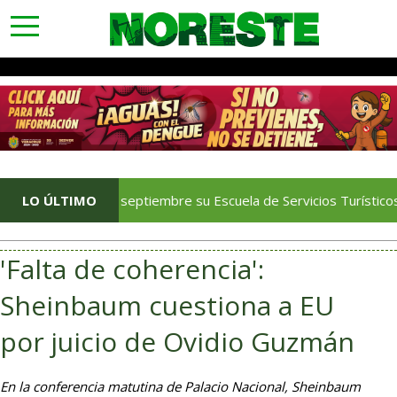
toggle
navigation
enará en septiembre su Escuela de Servicios Turísticos: Rocío Na
LO ÚLTIMO
'Falta de coherencia':
Sheinbaum cuestiona a EU
por juicio de Ovidio Guzmán
En la conferencia matutina de Palacio Nacional, Sheinbaum