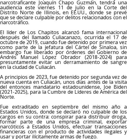
narcotraficante Joaquín Chapo Guzmán, tendrá una
audiencia este viernes 11 de julio en la Corte del
Distrito Norte de Illinois, en EE.UU., donde se prevé
que se declare culpable por delitos relacionados con el
narcotráfico.
El líder de Los Chapitos alcanzó fama internacional
después del llamado Culiacanazo, ocurrida el 17 de
octubre de 2019, cuando fue detenido por primera vez
como parte de la jefatura del Cártel de Sinaloa, sin
embargo fue liberado por órdenes del Gobierno de
Andrés Manuel López Obrador (2018-2024) para
presuntamente evitar un derramamiento de sangre
en la ciudad de Culiacán.
A principios de 2023, fue detenido por segunda vez de
nueva cuenta en Culiacán, unos días antes de la visita
del entonces mandatario estadounidense, Joe Biden
(2021-2025), para la Cumbre de Líderes de América del
Norte.
Fue extraditado en septiembre del mismo año a
Estados Unidos, donde se declaró no culpable de los
cargos en su contra: conspirar para distribuir droga,
formar parte de una empresa criminal, exportar
narcóticos a Estados Unidos, efectuar transacciones
financieras con el producto de actividades ilegales y
usar y portar ilícitamente armas de fuego.