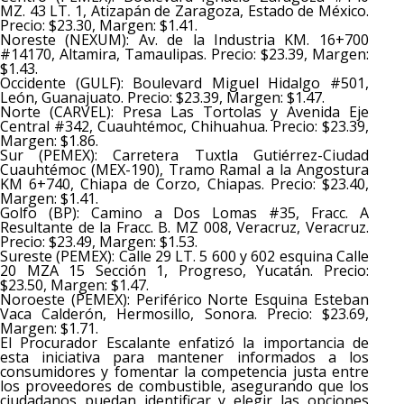
MZ. 43 LT. 1, Atizapán de Zaragoza, Estado de México.
Precio: $23.30, Margen: $1.41.
Noreste (NEXUM): Av. de la Industria KM. 16+700
#14170, Altamira, Tamaulipas. Precio: $23.39, Margen:
$1.43.
Occidente (GULF): Boulevard Miguel Hidalgo #501,
León, Guanajuato. Precio: $23.39, Margen: $1.47.
Norte (CARVEL): Presa Las Tortolas y Avenida Eje
Central #342, Cuauhtémoc, Chihuahua. Precio: $23.39,
Margen: $1.86.
Sur (PEMEX): Carretera Tuxtla Gutiérrez-Ciudad
Cuauhtémoc (MEX-190), Tramo Ramal a la Angostura
KM 6+740, Chiapa de Corzo, Chiapas. Precio: $23.40,
Margen: $1.41.
Golfo (BP): Camino a Dos Lomas #35, Fracc. A
Resultante de la Fracc. B. MZ 008, Veracruz, Veracruz.
Precio: $23.49, Margen: $1.53.
Sureste (PEMEX): Calle 29 LT. 5 600 y 602 esquina Calle
20 MZA 15 Sección 1, Progreso, Yucatán. Precio:
$23.50, Margen: $1.47.
Noroeste (PEMEX): Periférico Norte Esquina Esteban
Vaca Calderón, Hermosillo, Sonora. Precio: $23.69,
Margen: $1.71.
El Procurador Escalante enfatizó la importancia de
esta iniciativa para mantener informados a los
consumidores y fomentar la competencia justa entre
los proveedores de combustible, asegurando que los
ciudadanos puedan identificar y elegir las opciones