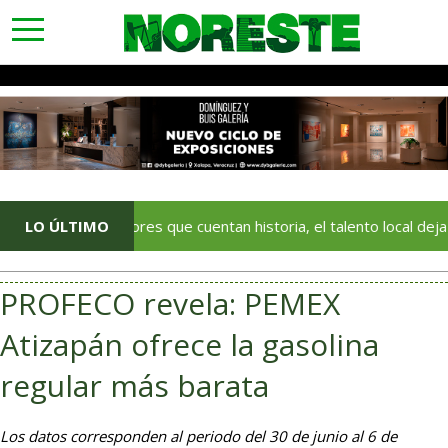
toggle
navigation
Con colores que cuentan historia, el talento local deja huella en
LO ÚLTIMO
PROFECO revela: PEMEX
Atizapán ofrece la gasolina
regular más barata
Los datos corresponden al periodo del 30 de junio al 6 de