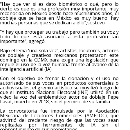
“Hay que ver si es dato biométrico o qué, pero lo
cierto es que es una profesión muy importante, muy
reconocida en México desde hace muchísimos años, el
doblaje que se hace en México es muy bueno, hay
muchas personas que se dedican a ello”,sostuvo.
“Y hay que proteger su trabajo pero también su voz y
todo lo que está asociado a esta profesión tan
importante”, agregó.
Bajo el lema ‘una sola voz’, artistas, locutores, actores
de doblaje y creativos mexicanos protestaron este
domingo en la CDMX para exigir una legislación que
regule el uso de la voz humana frente al avance de la
inteligencia artificial (IA).
Con el objetivo de frenar la clonación y el uso no
autorizado de sus voces en productos comerciales o
audiovisuales, el gremio artístico se movilizó luego de
que el Instituto Nacional Electoral (INE) utilizó en un
video la voz del emblemático actor de doblaje Pepe
Lavat, muerto en 2018, sin el permiso de su familia.
La convocatoria fue impulsada por la Asociación
Mexicana de Locutores Comerciales (AMELOC), que
advirtió del creciente riesgo de que las voces sean
replicadas por herramientas de IA sin el
consentimiento de sus propietarios.