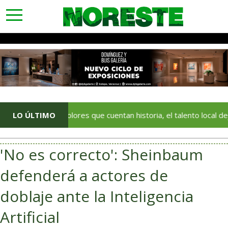
toggle
navigation
Con colores que cuentan historia, el talento local deja huella en 
LO ÚLTIMO
'No es correcto': Sheinbaum
defenderá a actores de
doblaje ante la Inteligencia
Artificial