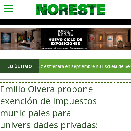
toggle
navigation
Veracruz estrenará en septiembre su Escuela de Servicios Turís
LO ÚLTIMO
Emilio Olvera propone
exención de impuestos
municipales para
universidades privadas: