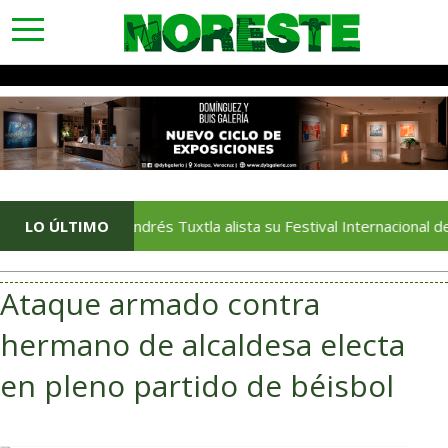
toggle
navigation
San Andrés Tuxtla alista su Festival Internacional de Globos d
LO ÚLTIMO
Ataque armado contra
hermano de alcaldesa electa
en pleno partido de béisbol