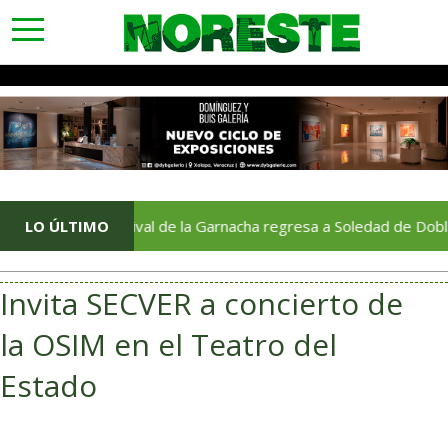
toggle
navigation
Festival de la Garnacha regresa a Soledad de Doblado tras d
LO ÚLTIMO
Invita SECVER a concierto de
la OSIM en el Teatro del
Estado