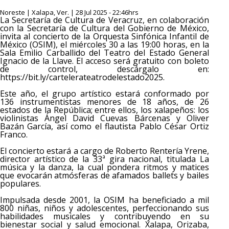
Noreste | Xalapa, Ver. | 28 Jul 2025 - 22:46hrs
La Secretaría de Cultura de Veracruz, en colaboración
con la Secretaría de Cultura del Gobierno de México,
invita al concierto de la Orquesta Sinfónica Infantil de
México (OSIM), el miércoles 30 a las 19:00 horas, en la
Sala Emilio Carballido del Teatro del Estado General
Ignacio de la Llave. El acceso será gratuito con boleto
de control, descárgalo en:
https://bit.ly/cartelerateatrodelestado2025.
Este año, el grupo artístico estará conformado por
136 instrumentistas menores de 18 años, de 26
estados de la República; entre ellos, los xalapeños: los
violinistas Ángel David Cuevas Bárcenas y Oliver
Bazán García, así como el flautista Pablo César Ortiz
Franco.
El concierto estará a cargo de Roberto Rentería Yrene,
director artístico de la 33ª gira nacional, titulada La
música y la danza, la cual pondera ritmos y matices
que evocarán atmósferas de afamados ballets y bailes
populares.
Impulsada desde 2001, la OSIM ha beneficiado a mil
800 niñas, niños y adolescentes, perfeccionando sus
habilidades musicales y contribuyendo en su
bienestar social y salud emocional. Xalapa, Orizaba,