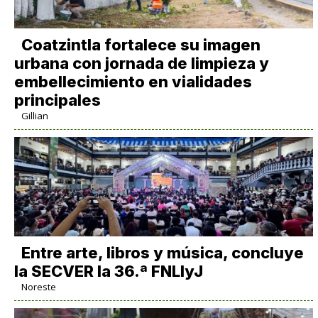
Coatzintla fortalece su imagen
urbana con jornada de limpieza y
embellecimiento en vialidades
principales
Gillian
Entre arte, libros y música, concluye
la SECVER la 36.ª FNLIyJ
Noreste