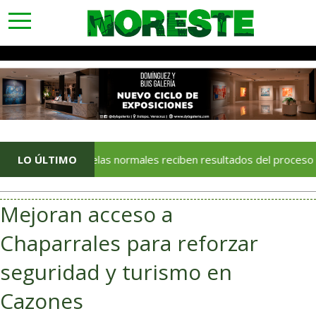
toggle
navigation
LO ÚLTIMO
Escuelas normales reciben resultados del proceso de adm
Mejoran acceso a
Chaparrales para reforzar
seguridad y turismo en
Cazones