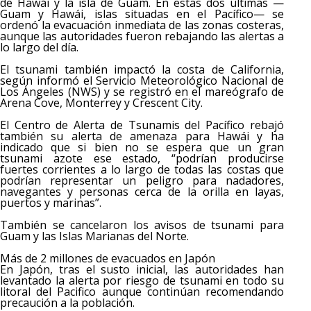
de Hawái y la isla de Guam. En estas dos últimas —
Guam y Hawái, islas situadas en el Pacífico— se
ordenó la evacuación inmediata de las zonas costeras,
aunque las autoridades fueron rebajando las alertas a
lo largo del día.
El tsunami también impactó la costa de California,
según informó el Servicio Meteorológico Nacional de
Los Ángeles (NWS) y se registró en el mareógrafo de
Arena Cove, Monterrey y Crescent City.
El Centro de Alerta de Tsunamis del Pacífico rebajó
también su alerta de amenaza para Hawái y ha
indicado que si bien no se espera que un gran
tsunami azote ese estado, “podrían producirse
fuertes corrientes a lo largo de todas las costas que
podrían representar un peligro para nadadores,
navegantes y personas cerca de la orilla en layas,
puertos y marinas”.
También se cancelaron los avisos de tsunami para
Guam y las Islas Marianas del Norte.
Más de 2 millones de evacuados en Japón
En Japón, tras el susto inicial, las autoridades han
levantado la alerta por riesgo de tsunami en todo su
litoral del Pacifico aunque continúan recomendando
precaución a la población.