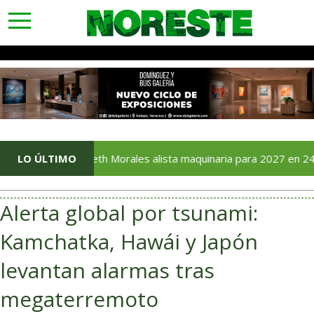
toggle
navigation
Elizabeth Morales alista maquinaria para 2027 en 24 municipi
LO ÚLTIMO
Alerta global por tsunami:
Kamchatka, Hawái y Japón
levantan alarmas tras
megaterremoto