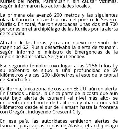
Kuriles del norte, Paramushir, sin causar víctimas,
según informaron las autoridades locales.
La primera ola avanzó 200 metros y las siguientes
olas dañaron la infraestructura del puerto de Sévero-
Kurilsk. En total, fueron evacuadas unas dos mil 700
personas en el archipiélago de las Kuriles por la alerta
de tsunami.
Al cabo de las horas, y tras un nuevo terremoto de
magnitud 6.2, Rusia desactivaba la alerta de tsunami,
según informó el ministro de Emergencias de la
región de Kamchatka, Serguéi Lébedev.
Ese segundo temblor tuvo lugar a las 21:56 h local y
su epicentro se situó a una profundidad de 69
kilómetros y a casi 200 kilómetros al este de la capital
de Kamchatka.
California, única zona de costa en EE.UU. aún en alerta
En Estados Unidos, la única parte de la costa que aún
está bajo alerta de tsunami -el nivel más alto- se
encuentra en el norte de California y abarca unos 64
kilómetros desde el sur de Klamath hasta la frontera
con Oregón, incluyendo Crescent City.
En ese país, las autoridades emitieron alertas de
tsunami para varias zonas de Alaska, el archipiélago