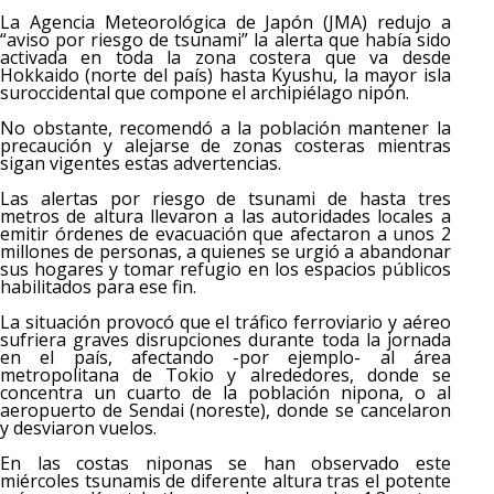
La Agencia Meteorológica de Japón (JMA) redujo a
“aviso por riesgo de tsunami” la alerta que había sido
activada en toda la zona costera que va desde
Hokkaido (norte del país) hasta Kyushu, la mayor isla
suroccidental que compone el archipiélago nipón.
No obstante, recomendó a la población mantener la
precaución y alejarse de zonas costeras mientras
sigan vigentes estas advertencias.
Las alertas por riesgo de tsunami de hasta tres
metros de altura llevaron a las autoridades locales a
emitir órdenes de evacuación que afectaron a unos 2
millones de personas, a quienes se urgió a abandonar
sus hogares y tomar refugio en los espacios públicos
habilitados para ese fin.
La situación provocó que el tráfico ferroviario y aéreo
sufriera graves disrupciones durante toda la jornada
en el país, afectando -por ejemplo- al área
metropolitana de Tokio y alrededores, donde se
concentra un cuarto de la población nipona, o al
aeropuerto de Sendai (noreste), donde se cancelaron
y desviaron vuelos.
En las costas niponas se han observado este
miércoles tsunamis de diferente altura tras el potente