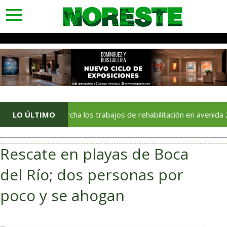
toggle
navigation
En marcha los trabajos de rehabilitación en avenida 20 de Novi
LO ÚLTIMO
Rescate en playas de Boca
del Río; dos personas por
poco y se ahogan