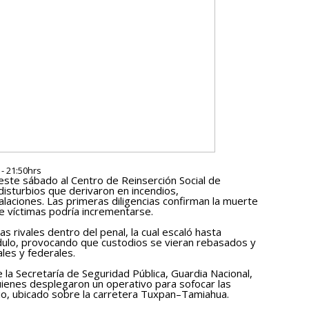
- 21:50hrs
este sábado al Centro de Reinserción Social de
isturbios que derivaron en incendios,
alaciones. Las primeras diligencias confirman la muerte
de víctimas podría incrementarse.
las rivales dentro del penal, la cual escaló hasta
ulo, provocando que custodios se vieran rebasados y
les y federales.
 la Secretaría de Seguridad Pública, Guardia Nacional,
quienes desplegaron un operativo para sofocar las
ario, ubicado sobre la carretera Tuxpan–Tamiahua.