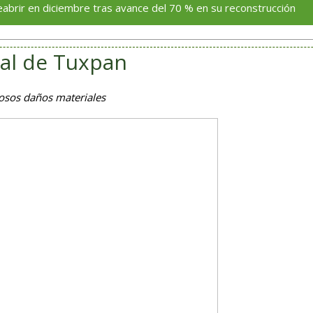
diciembre tras avance del 70 % en su reconstrucción
I
nal de Tuxpan
iosos daños materiales