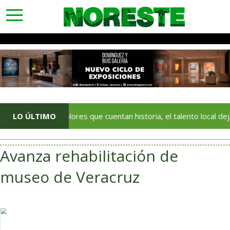
toggle
navigation
LO ÚLTIMO
Con colores que cuentan historia, el talento local deja huella e
Avanza rehabilitación de
museo de Veracruz