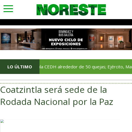
toggle
navigation
LO ÚLTIMO
Acumula CEDH alrededor de 50 quejas; Ejército, Marina, Guar
Coatzintla será sede de la
Rodada Nacional por la Paz