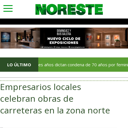
toggle
navigation
Tras tres años dictan condena de 70 años por feminicidio ocurr
LO ÚLTIMO
Empresarios locales
celebran obras de
carreteras en la zona norte