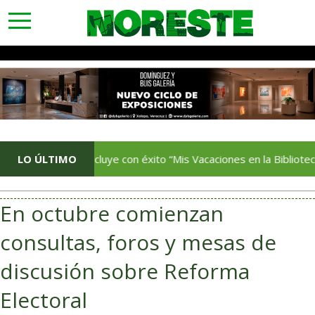
toggle
navigation
LO ÚLTIMO
Concluye con éxito “Mis Vacaciones en la Biblioteca”
En octubre comienzan
consultas, foros y mesas de
discusión sobre Reforma
Electoral