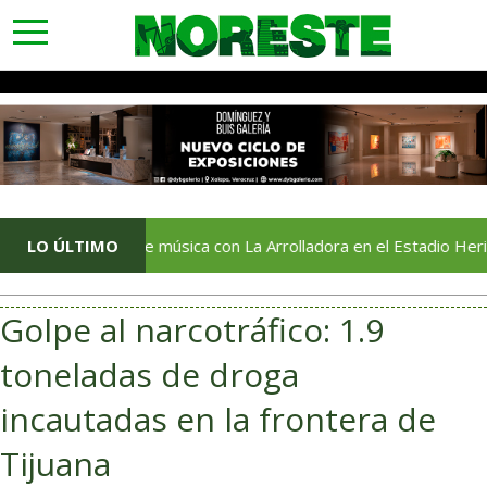
toggle
navigation
una noche de música con La Arrolladora en el Estadio Heriberto J
LO ÚLTIMO
Golpe al narcotráfico: 1.9
toneladas de droga
incautadas en la frontera de
Tijuana