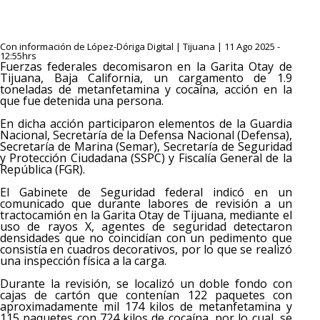
Con información de López-Dóriga Digital | Tijuana | 11 Ago 2025 -
12:55hrs
Fuerzas federales decomisaron en la Garita Otay de
Tijuana, Baja California, un cargamento de 1.9
toneladas de metanfetamina y cocaína, acción en la
que fue detenida una persona.
En dicha acción participaron elementos de la Guardia
Nacional, Secretaría de la Defensa Nacional (Defensa),
Secretaría de Marina (Semar), Secretaría de Seguridad
y Protección Ciudadana (SSPC) y Fiscalía General de la
República (FGR).
El Gabinete de Seguridad federal indicó en un
comunicado que durante labores de revisión a un
tractocamión en la Garita Otay de Tijuana, mediante el
uso de rayos X, agentes de seguridad detectaron
densidades que no coincidían con un pedimento que
consistía en cuadros decorativos, por lo que se realizó
una inspección física a la carga.
Durante la revisión, se localizó un doble fondo con
cajas de cartón que contenían 122 paquetes con
aproximadamente mil 174 kilos de metanfetamina y
115 paquetes con 724 kilos de cocaína, por lo cual, se