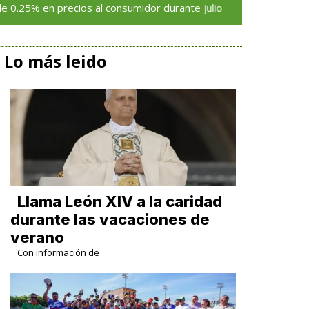
 precios al consumidor durante julio
Aprueba el TSJ 
Lo más leido
Llama León XIV a la caridad
durante las vacaciones de
verano
Con información de