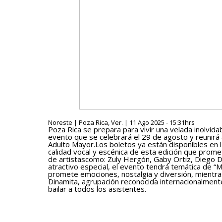
Noreste | Poza Rica, Ver. | 11 Ago 2025 - 15:31hrs
Poza Rica se prepara para vivir una velada inolvida
evento que se celebrará el 29 de agosto y reunirá a
Adulto Mayor.Los boletos ya están disponibles en las
calidad vocal y escénica de esta edición que promet
de artistascomo: Zuly Hergón, Gaby Ortiz, Diego Da
atractivo especial, el evento tendrá temática de “M
promete emociones, nostalgia y diversión, mientra
Dinamita, agrupación reconocida internacionalmente
bailar a todos los asistentes.