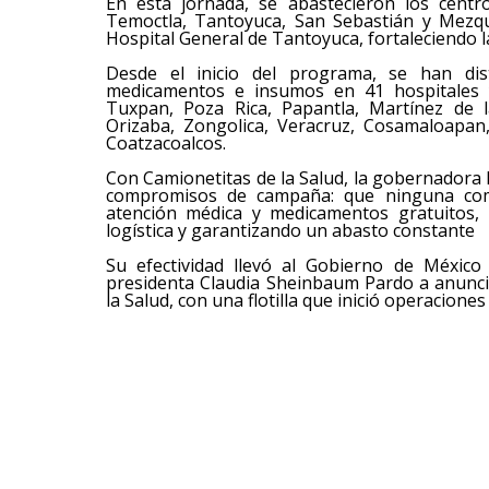
En esta jornada, se abastecieron los centros
Temoctla, Tantoyuca, San Sebastián y Mezqu
Hospital General de Tantoyuca, fortaleciendo 
Desde el inicio del programa, se han dis
medicamentos e insumos en 41 hospitales 
Tuxpan, Poza Rica, Papantla, Martínez de l
Orizaba, Zongolica, Veracruz, Cosamaloapan
Coatzacoalcos.
Con Camionetitas de la Salud, la gobernadora 
compromisos de campaña: que ninguna comu
atención médica y medicamentos gratuitos, 
logística y garantizando un abasto constante
Su efectividad llevó al Gobierno de Méxic
presidenta Claudia Sheinbaum Pardo a anunci
la Salud, con una flotilla que inició operacion