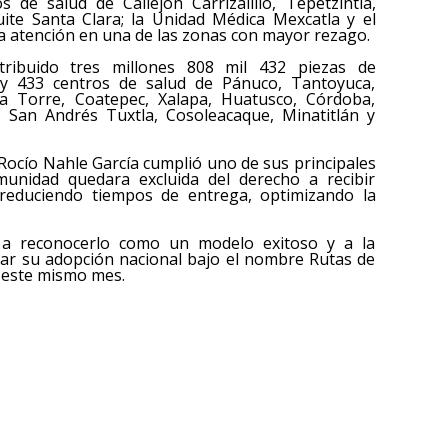
 de salud de Callejón Carrizalillo, Tepetzintla,
ite Santa Clara; la Unidad Médica Mexcatla y el
la atención en una de las zonas con mayor rezago.
tribuido tres millones 808 mil 432 piezas de
y 433 centros de salud de Pánuco, Tantoyuca,
a Torre, Coatepec, Xalapa, Huatusco, Córdoba,
, San Andrés Tuxtla, Cosoleacaque, Minatitlán y
Rocío Nahle García cumplió uno de sus principales
nidad quedara excluida del derecho a recibir
reduciendo tiempos de entrega, optimizando la
o a reconocerlo como un modelo exitoso y a la
ar su adopción nacional bajo el nombre Rutas de
es este mismo mes.