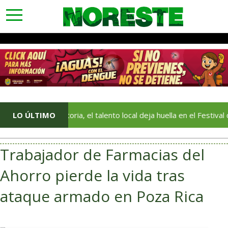
toggle
navigation
tan historia, el talento local deja huella en el Festival del Mar
LO ÚLTIMO
Trabajador de Farmacias del
Ahorro pierde la vida tras
ataque armado en Poza Rica