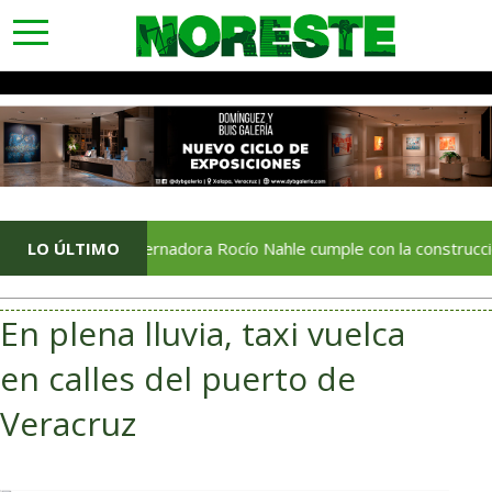
toggle
navigation
LO ÚLTIMO
Gobernadora Rocío Nahle cumple con la construcción del Cen
En plena lluvia, taxi vuelca
en calles del puerto de
Veracruz