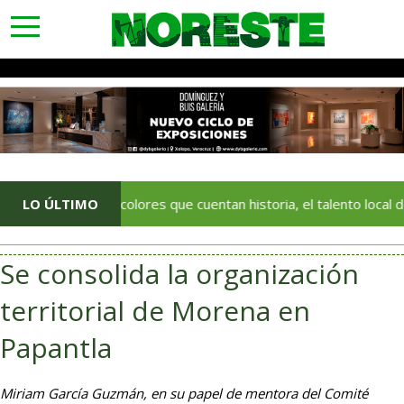
toggle
navigation
LO ÚLTIMO
Con colores que cuentan historia, el talento local deja huella
Se consolida la organización
territorial de Morena en
Papantla
Miriam García Guzmán, en su papel de mentora del Comité