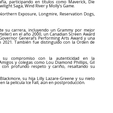
fía, participando en títulos como Maverick, Die
ilight Saga, Wind River y Molly’s Game.
n Northern Exposure, Longmire, Reservation Dogs,
te su carrera, incluyendo un Grammy por mejor
yteller) en el año 2000, un Canadian Screen Award
 Governor General’s Performing Arts Award y una
n 2021. También fue distinguido con la Orden de
 su compromiso con la autenticidad en la
. Amigos y colegas como Lou Diamond Phillips, Gil
 con profundo respeto y cariño, resaltando su
 Blackmore, su hija Lilly Lazare-Greene y su nieto
en la película Ice Fall, aún en postproducción.