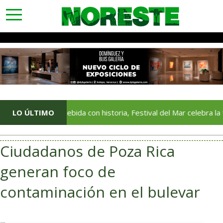
toggle
navigation
Una bebida con historia, Festival del Mar celebra la tradición 
LO ÚLTIMO
Ciudadanos de Poza Rica
generan foco de
contaminación en el bulevar