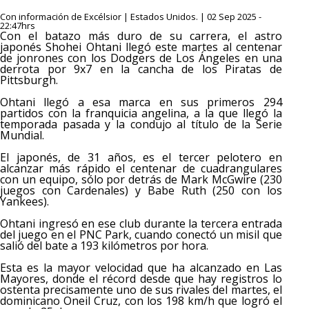
Con información de Excélsior | Estados Unidos. | 02 Sep 2025 -
22:47hrs
Con el batazo más duro de su carrera, el astro
japonés Shohei Ohtani llegó este martes al centenar
de jonrones con los Dodgers de Los Ángeles en una
derrota por 9x7 en la cancha de los Piratas de
Pittsburgh.
Ohtani llegó a esa marca en sus primeros 294
partidos con la franquicia angelina, a la que llegó la
temporada pasada y la condujo al título de la Serie
Mundial.
El japonés, de 31 años, es el tercer pelotero en
alcanzar más rápido el centenar de cuadrangulares
con un equipo, sólo por detrás de Mark McGwire (230
juegos con Cardenales) y Babe Ruth (250 con los
Yankees).
Ohtani ingresó en ese club durante la tercera entrada
del juego en el PNC Park, cuando conectó un misil que
salió del bate a 193 kilómetros por hora.
Esta es la mayor velocidad que ha alcanzado en Las
Mayores, donde el récord desde que hay registros lo
ostenta precisamente uno de sus rivales del martes, el
dominicano Oneil Cruz, con los 198 km/h que logró el