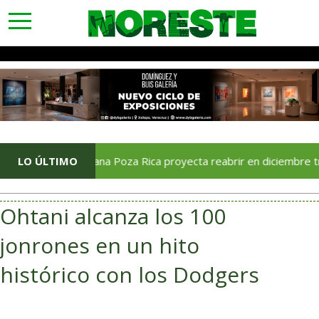
toggle
navigation
LO ÚLTIMO
Soriana Poza Rica proyecta reabrir en diciembre tras avan
Ohtani alcanza los 100
jonrones en un hito
histórico con los Dodgers