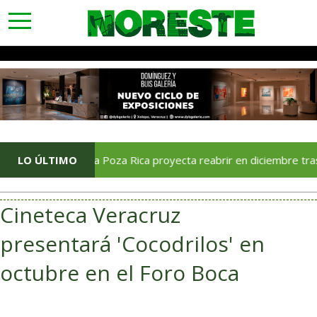
toggle
navigation
Soriana Poza Rica proyecta reabrir en diciembre tras avance de
LO ÚLTIMO
Cineteca Veracruz
presentará 'Cocodrilos' en
octubre en el Foro Boca