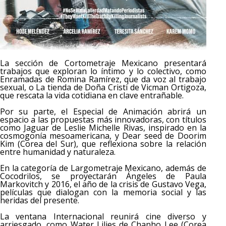
La sección de Cortometraje Mexicano presentará
trabajos que exploran lo íntimo y lo colectivo, como
Enramadas de Romina Ramírez, que da voz al trabajo
sexual, o La tienda de Doña Cristi de Vicman Ortigoza,
que rescata la vida cotidiana en clave entrañable.
Por su parte, el Especial de Animación abrirá un
espacio a las propuestas más innovadoras, con títulos
como Jaguar de Leslie Michelle Rivas, inspirado en la
cosmogonía mesoamericana, y Dear seed de Doorim
Kim (Corea del Sur), que reflexiona sobre la relación
entre humanidad y naturaleza.
En la categoría de Largometraje Mexicano, además de
Cocodrilos, se proyectarán Ángeles de Paula
Markovitch y 2016, el año de la crisis de Gustavo Vega,
películas que dialogan con la memoria social y las
heridas del presente.
La ventana Internacional reunirá cine diverso y
arriesgado, como Water Lilies de Chanho Lee (Corea