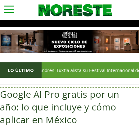
toggle
navigation
LO ÚLTIMO
San Andrés Tuxtla alista su Festival Internacional de Globos
Google AI Pro gratis por un
año: lo que incluye y cómo
aplicar en México