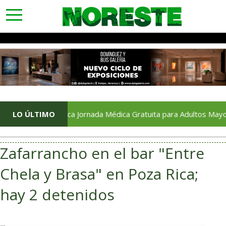
toggle
navigation
LO ÚLTIMO
Arranca Jornada Médica Gratuita para Adultos Mayores en Po
Zafarrancho en el bar "Entre
Chela y Brasa" en Poza Rica;
hay 2 detenidos