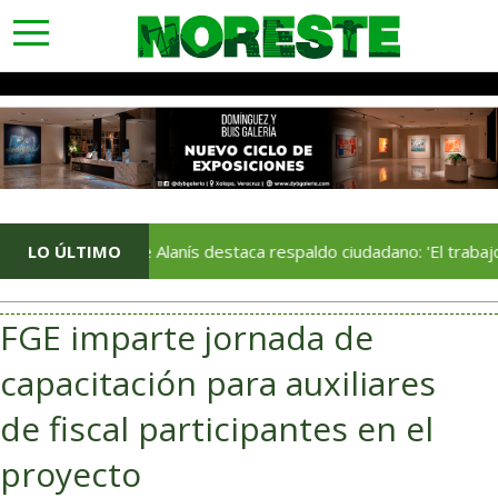
toggle
navigation
LO ÚLTIMO
Jorge Alanís destaca respaldo ciudadano: 'El trabajo que real
FGE imparte jornada de
capacitación para auxiliares
de fiscal participantes en el
proyecto