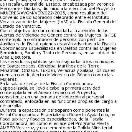
La Fiscalía General del Estado, encabezada por Verónica
Hernández Giadáns, dio inicio a la ejecución del Proyecto
MUJERES/AVGM/VER/022/2025, como resultado del
Convenio de Colaboración celebrado entre el Instituto
Veracruzano de las Mujeres (IVM) y la Fiscalía General del
Estado de Veracruz.
Con el objetivo de dar continuidad a la atención de las
Alertas de Violencia de Género contra las Mujeres, la FGE
contempló la contratación de personal con perfil de
Auxiliares de Fiscal, quienes estarán adscritas a la Fiscalía
Coordinadora Especializada en Delitos contra las Mujeres,
Feminicidio, Familia y Trata de Personas, en su calidad de
Área Ejecutora.
Las servidoras públicas serán asignadas a los municipios
de Coatzacoalcos, Córdoba, Martínez de la Torre,
Minatitlán, Orizaba, Tuxpan, Veracruz y Xalapa, los cuales
cuentan con de Alerta de Violencia de Género contra las
Mujeres.
En la sala de juntas de la Fiscalía Coordinadora
Especializada, se llevó a cabo la primera actividad
contemplada en el Anexo Técnico del Proyecto,
consistente en una jornada de inducción al personal
contratado, enfocada en las funciones propias del cargo a
desarrollar.
Durante la capacitación participaron como ponentes la
Fiscal Coordinadora Especializada Roberta Ayala Luna, un
fiscal auxiliar y fiscales especializadas, de la Fiscalía
Coordinadora, así como el enlace del Programa Alerta
AMBER Veracruz, y un elemento de la Policía Ministerial.
Los temas abordados durante la jornada fueron: