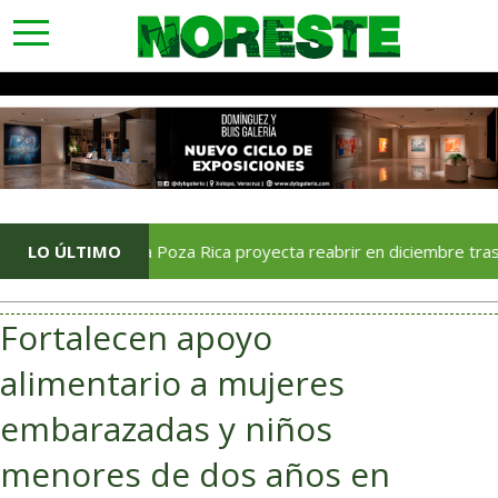
toggle
navigation
Soriana Poza Rica proyecta reabrir en diciembre tras avance d
LO ÚLTIMO
Fortalecen apoyo
alimentario a mujeres
embarazadas y niños
menores de dos años en