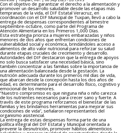
Con el objetivo de garantizar el derecho a la alimentación y
promover un desarrollo saludable desde las etapas más
tempranas de la vida, el DIF Estatal Veracruz, en
coordinación con el DIF Municipal de Tuxpan, llevó a cabo la
entrega de despensas correspondientes al bimestre
septiembre-octubre, como parte del Programa de
Atención Alimentaria en los Primeros 1,000 Días.
Esta estrategia prioriza a mujeres embarazadas y niños
menores de dos años que enfrentan condiciones de
vulnerabilidad social y económica, brindándoles acceso a
alimentos de alto valor nutricional para reforzar su salud
durante etapas cruciales de crecimiento y desarrollo.
Autoridades del DIF destacaron que la entrega de apoyos
no solo busca satisfacer una necesidad básica, sino
también concientizar a las familias sobre la importancia de
una alimentación balanceada desde la gestación. La
nutrición adecuada durante los primeros mil días de vida,
que abarcan desde la concepción hasta los dos años de
edad, es determinante para el desarrollo físico, cognitivo y
emocional de los menores.
“Nuestro compromiso es que ninguna niña o niño carezca
de los nutrientes necesarios para crecer sano y fuerte. A
través de este programa reforzamos el bienestar de las
familias y les brindamos herramientas para mejorar sus
condiciones de vida”, señalaron representantes del
organismo asistencial.
La entrega de estas despensas forma parte de una
política integral del DIF Estatal y Municipal orientada a
prevenir la desnutrición, promover hábitos alimenticios
saludables y generar igualdad de oportunidades desde la