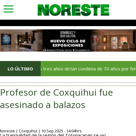
toggle
navigation
LO ÚLTIMO
Tras tres años dictan condena de 70 años por feminicidio 
Profesor de Coxquihui fue
asesinado a balazos
Noreste | Coxquihui | 10 Sep 2025 - 14:04hrs
La tranquilidad de la región del Totonacapan se vio